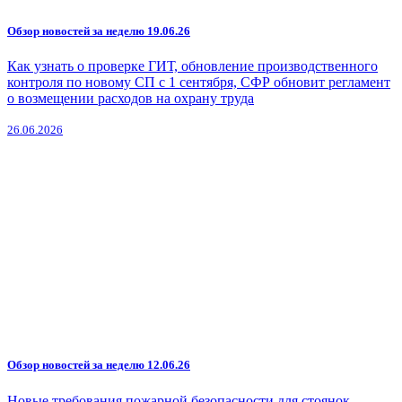
Обзор новостей за неделю 19.06.26
Как узнать о проверке ГИТ, обновление производственного
контроля по новому СП с 1 сентября, СФР обновит регламент
о возмещении расходов на охрану труда
26.06.2026
Обзор новостей за неделю 12.06.26
Новые требования пожарной безопасности для стоянок