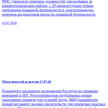
МЧС утвердило перечень должностей для надбавки за
взрывотехнические работы, с 29 июня вступают новые
требования пожарной безопасности к электропроводке,
перечень индикаторов риска по пожарной безопасности
31.07.2026
Обзор новостей за неделю 17.07.26
Планируют расширить полномочия Роструда по проверке
компаний и ИП, Роспотребнадзор опубликовал новые
санитарные правила для условий труда, МВД разработало
новый регламент выдачи свидетельств для перевозки опасных