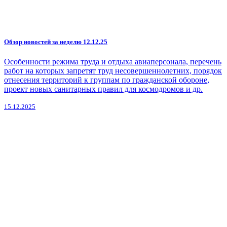
Обзор новостей за неделю 12.12.25
Особенности режима труда и отдыха авиаперсонала, перечень
работ на которых запретят труд несовершеннолетних, порядок
отнесения территорий к группам по гражданской обороне,
проект новых санитарных правил для космодромов и др.
15.12.2025