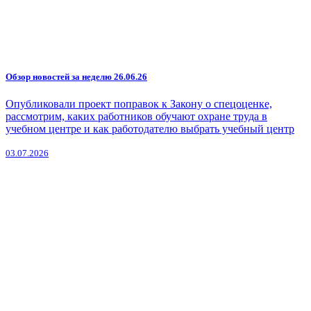
Обзор новостей за неделю 26.06.26
Опубликовали проект поправок к Закону о спецоценке,
рассмотрим, каких работников обучают охране труда в
учебном центре и как работодателю выбрать учебный центр
03.07.2026