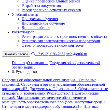
Оценка профессиональных рисков
Разработка документов
Расследование несчастных случаев
Учебный центр
Программы обучения
Дистанционное обучение
Личный кабинет
Ростехнадзор
Регистрация опасного производственного объекта
Регистрация электротехнической лаборатории
Отчет о производственном контроле
+7 (912) 030-7657
info@ot66.ru
Заказать звонок
Главная
/
О компании
/
Сведения об образовательной
организации
/
6. Руководство
Сведения об образовательной организации
1. Основные
сведения
2. Структура и органы управления образовательной
организацией
3. Документы
4. Образование
5. Образовательные
стандарты и требования
6. Руководство
7. Педагогический
состав
8. Материально-техническое обеспечение и
оснащённость образовательного процесса. Доступная среда
9.
Стипендии и меры поддержки обучающихся
10. Платные